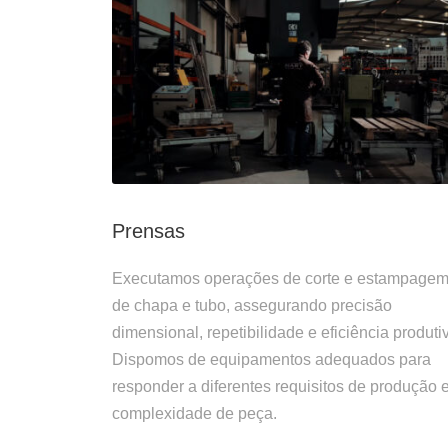
Prensas
Executamos operações de corte e estampage
de chapa e tubo, assegurando precisão
dimensional, repetibilidade e eficiência produti
Dispomos de equipamentos adequados para
responder a diferentes requisitos de produção 
complexidade de peça.