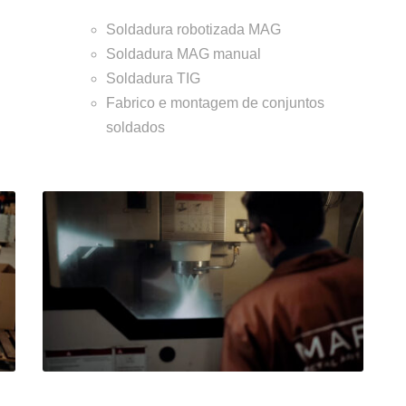
Soldadura robotizada MAG
Soldadura MAG manual
Soldadura TIG
Fabrico e montagem de conjuntos
soldados