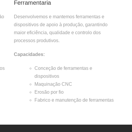
Ferramentaria
ão
Desenvolvemos e mantemos ferramentas e
dispositivos de apoio à produção, garantindo
maior eficiência, qualidade e controlo dos
processos produtivos.
Capacidades:
tos
Conceção de ferramentas e
dispositivos
Maquinação CNC
Erosão por fio
Fabrico e manutenção de ferramentas