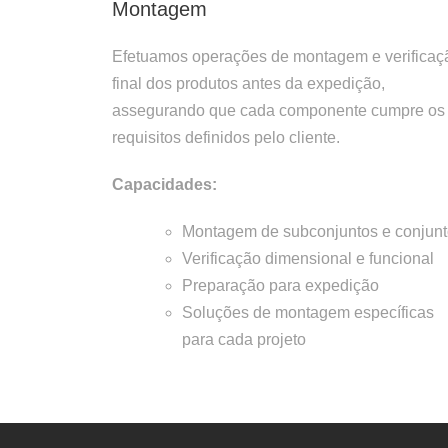
Montagem
Efetuamos operações de montagem e verificaç
final dos produtos antes da expedição,
assegurando que cada componente cumpre os
requisitos definidos pelo cliente.
Capacidades:
Montagem de subconjuntos e conjun
Verificação dimensional e funcional
Preparação para expedição
Soluções de montagem específicas
para cada projeto