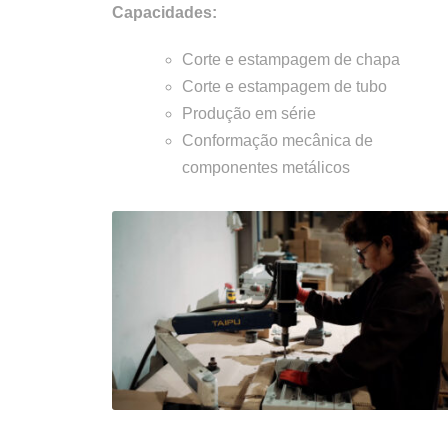
Capacidades:
Corte e estampagem de chapa
Corte e estampagem de tubo
Produção em série
Conformação mecânica de
componentes metálicos